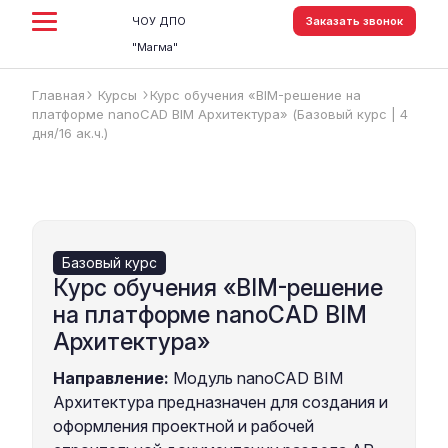
ЧОУ ДПО
Заказать звонок
"Магма"
Главная
Курсы
Курс обучения «BIM-решение на
arrow_forward_ios
arrow_forward_ios
платформе nanoCAD BIM Архитектура» (Базовый курс | 4
дня/16 ак.ч.)
Базовый курс
Курс обучения «BIM-решение
на платформе nanoCAD BIM
Архитектура»
Направление:
Модуль nanoCAD BIM
Архитектура предназначен для создания и
оформления проектной и рабочей