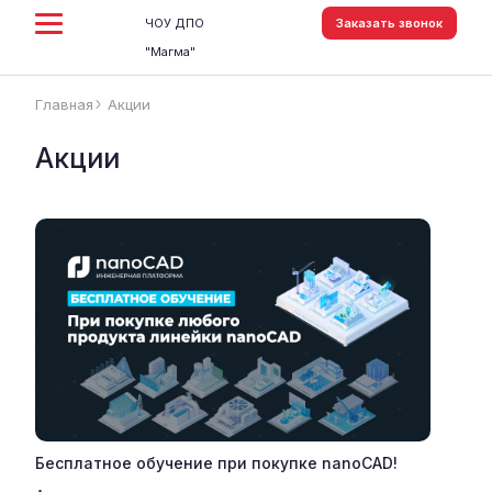
ЧОУ ДПО
Заказать звонок
"Магма"
Главная
Акции
arrow_forward_ios
Акции
Бесплатное обучение при покупке nanoCAD!