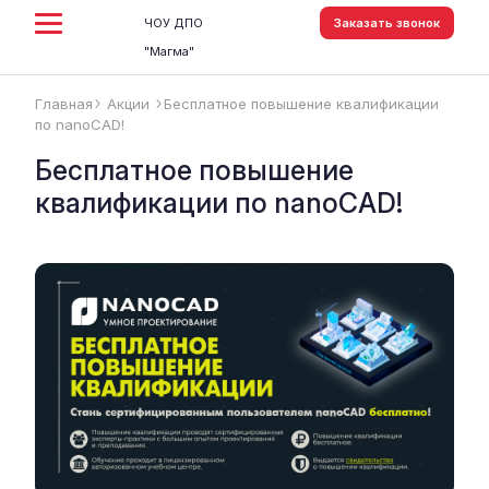
ЧОУ ДПО
Заказать звонок
"Магма"
Главная
Акции
Бесплатное повышение квалификации
arrow_forward_ios
arrow_forward_ios
по nanoCAD!
Бесплатное повышение
квалификации по nanoCAD!