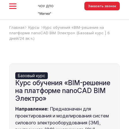
ЧОУ ДПО
Заказать звонок
"Магма"
Главная
Курсы
Курс обучения «BIM-решение на
arrow_forward_ios
arrow_forward_ios
платформе nanoCAD BIM Электро» (Базовый курс | 6
дней/24 ак.ч.)
Базовый курс
Курс обучения «BIM-решение
на платформе nanoCAD BIM
Электро»
Направление:
Предназначен для
проектирования и моделирования систем
силового электрооборудования (ЭМ),