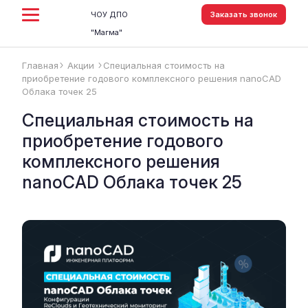
ЧОУ ДПО
Заказать звонок
"Магма"
Главная
Акции
Специальная стоимость на
arrow_forward_ios
arrow_forward_ios
приобретение годового комплексного решения nanoCAD
Облака точек 25
Специальная стоимость на
приобретение годового
комплексного решения
nanoCAD Облака точек 25