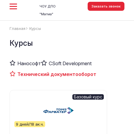
ЧОУ ДПО
Заказать звонок
"Магма"
Главная
Курсы
arrow_forward_ios
Курсы
Нанософт
CSoft Development
Технический документооборот
Базовый курс
9 дней/18 ак.ч.